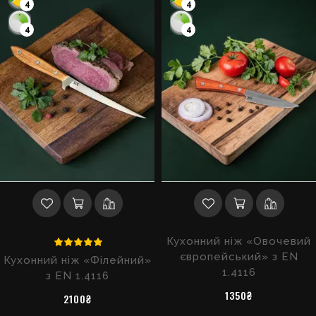
4
4
4
4
Кухонний ніж «Овочевий
європейський» з EN
Кухонний ніж «Філейний»
1.4116
з EN 1.4116
1350₴
2100₴