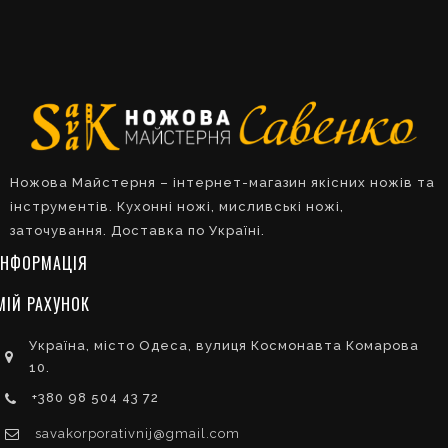
Ножова Майстерня – інтернет-магазин якісних ножів та
інструментів. Кухонні ножі, мисливські ножі,
заточування. Доставка по Україні.
ІНФОРМАЦІЯ
МІЙ РАХУНОК
Україна, місто Одеса, вулиця Космонавта Комарова
10.
+380 98 504 43 72
savakorporativnij@gmail.com