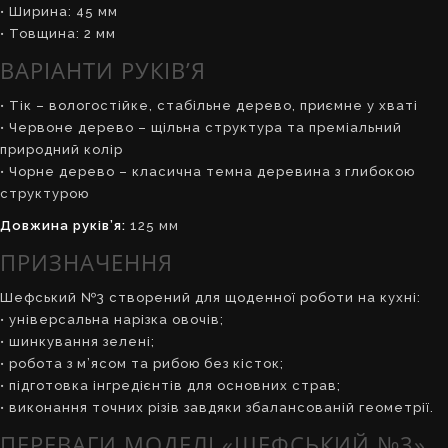
• Ширина: 45 мм
• Товщина: 2 мм
ВАРІАНТИ РУКІВ’Я
• Тік – вологостійке, стабільне дерево, приємне у хваті
• Червоне дерево – щільна структура та преміальний
природний колір
• Чорне дерево – класична темна деревина з глибокою
структурою
Довжина руків’я:
125 мм
ПРИЗНАЧЕННЯ
Шефський №3 створений для щоденної роботи на кухні:
• універсальна нарізка овочів;
• шинкування зелені;
• робота з м’ясом та рибою без кісток;
• підготовка інгредієнтів для основних страв;
• виконання точних різів завдяки збалансованій геометрії.
ПЕРЕВАГИ МОДЕЛІ «ШЕФСЬКИЙ №3»