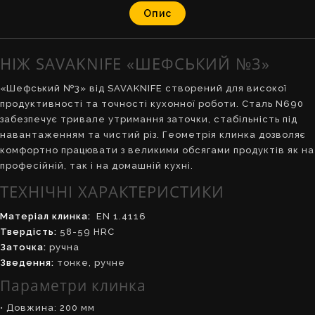
Опис
НІЖ SAVAKNIFE «ШЕФСЬКИЙ №3»
«Шефський №3» від SAVAKNIFE створений для високої
продуктивності та точності кухонної роботи. Сталь N690
забезпечує тривале утримання заточки, стабільність під
навантаженням та чистий різ. Геометрія клинка дозволяє
комфортно працювати з великими обсягами продуктів як на
професійній, так і на домашній кухні.
ТЕХНІЧНІ ХАРАКТЕРИСТИКИ
Матеріал клинка:
EN 1.4116
Твердість:
58-59 HRC
Заточка:
ручна
Зведення:
тонке, ручне
Параметри клинка
• Довжина: 200 мм