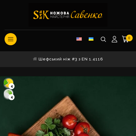
0
Шефський ніж #3 з EN 1.4116
4
4