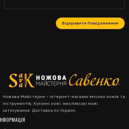
Ножова Майстерня – інтернет-магазин якісних ножів та
інструментів. Кухонні ножі, мисливські ножі,
заточування. Доставка по Україні.
ІНФОРМАЦІЯ