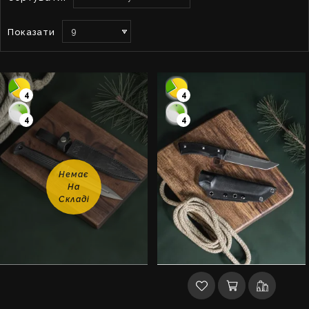
Показати
9
4
4
4
4
Немає
На
Складі