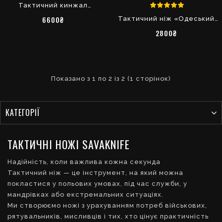
Тактичний кинжал
«Гідність» з Х12МФ
6600₴
Тактичний ніж «Одеський
танто» з Х12МФ
2800₴
Показано з 1 по 2 із 2 (1 сторінок)
КАТЕГОРІЇ
ТАКТИЧНІ НОЖІ SAVAKNIFE
Надійність, коли важлива кожна секунда
Тактичний ніж — це інструмент, на який можна
покластися у польових умовах, під час служби, у
мандрівках або екстремальних ситуаціях.
Ми створюємо ножі з урахуванням потреб військових,
рятувальників, мисливців і тих, хто цінує практичність