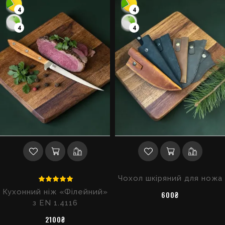
4
4
4
4
Чохол шкіряний для ножа
Кухонний ніж «Філейний»
600₴
з EN 1.4116
2100₴