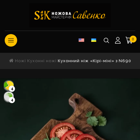
0
Ножі
Кухонні ножі
Кухонний ніж «Кірі-міні» з N690
4
4