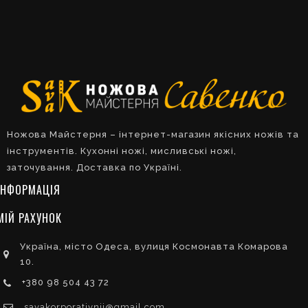
Ножова Майстерня – інтернет-магазин якісних ножів та
інструментів. Кухонні ножі, мисливські ножі,
заточування. Доставка по Україні.
ІНФОРМАЦІЯ
МІЙ РАХУНОК
Україна, місто Одеса, вулиця Космонавта Комарова
10.
+380 98 504 43 72
savakorporativnij@gmail.com