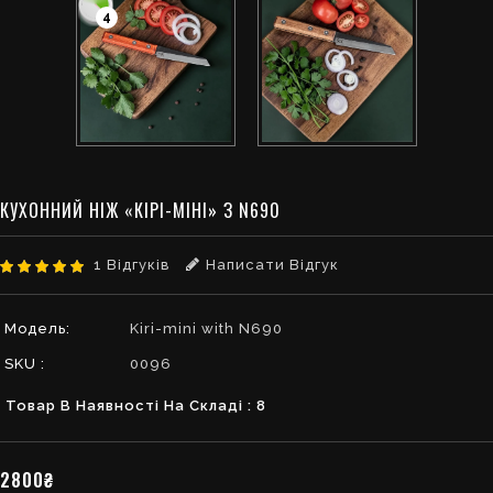
4
КУХОННИЙ НІЖ «КІРІ-МІНІ» З N690
1 Відгуків
Написати Відгук
Модель:
Kiri-mini with N690
SKU :
0096
Товар В Наявності На Складі : 8
2800₴