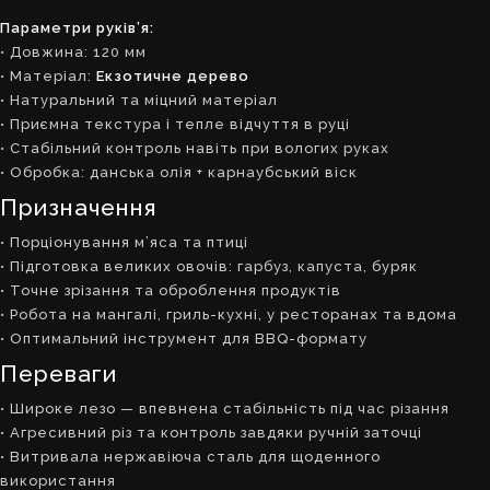
Параметри руків’я:
• Довжина: 120 мм
• Матеріал:
Екзотичне дерево
• Натуральний та міцний матеріал
• Приємна текстура і тепле відчуття в руці
• Стабільний контроль навіть при вологих руках
• Обробка: данська олія + карнаубський віск
Призначення
• Порціонування м’яса та птиці
• Підготовка великих овочів: гарбуз, капуста, буряк
• Точне зрізання та оброблення продуктів
• Робота на мангалі, гриль-кухні, у ресторанах та вдома
• Оптимальний інструмент для BBQ-формату
Переваги
• Широке лезо — впевнена стабільність під час різання
• Агресивний різ та контроль завдяки ручній заточці
• Витривала нержавіюча сталь для щоденного
використання