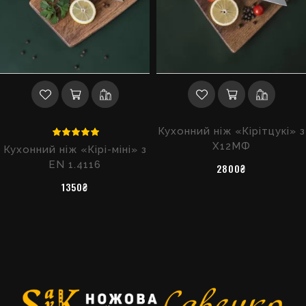
Кухонний ніж «Кірітцукі» з
Х12МФ
Кухонний ніж «Кірі-міні» з
EN 1.4116
2800₴
1350₴