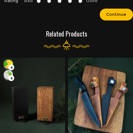
Rating
Bad
Good
Continue
Related Products
4
4