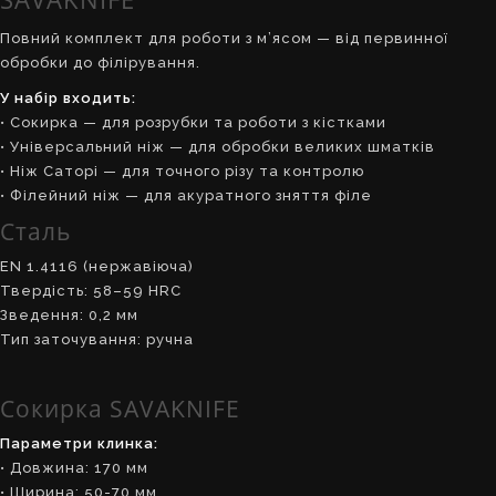
Повний комплект для роботи з м’ясом — від первинної
обробки до філірування.
У набір входить:
• Сокирка — для розрубки та роботи з кістками
• Універсальний ніж — для обробки великих шматків
• Ніж Саторі — для точного різу та контролю
• Філейний ніж — для акуратного зняття філе
Сталь
EN 1.4116 (нержавіюча)
Твердість: 58–59 HRC
Зведення: 0,2 мм
Тип заточування: ручна
Сокирка SAVAKNIFE
Параметри клинка:
• Довжина: 170 мм
• Ширина: 50-70 мм