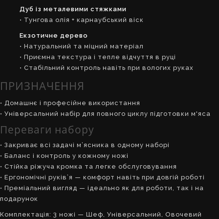
Дуб із металевими стяжками
• Тунгова олія + карнаубський віск
Екзотичне дерево
• Натуральний та міцний матеріал
• Приємна текстура і тепле відчуття в руці
• Стабільний контроль навіть при вологих руках
ПРИЗНАЧЕННЯ
• Домашнє і професійне використання
• Універсальний набір для повного циклу підготовки м'яса
Переваги набору
• Закриває всі задачі м’ясника в одному наборі
• Баланс і контроль у кожному ножі
• Стійка ріжуча кромка та легке обслуговування
• Ергономічні руків’я — комфорт навіть при довгій роботі
• Преміальний вигляд — ідеально як для роботи, так і на
подарунок
Комплектація: 3 ножі — Шеф, Універсальний, Овочевий