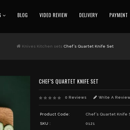
G
BLOG
VIDEO REVIEW
DELIVERY
РAYMENT
Knives
Kitchen sets
Chef’s Quartet Knife Set
CHEF’S QUARTET KNIFE SET
0 Reviews
Write A Revie
Product Code:
Chef’s Quartet Knife 
SKU :
0121