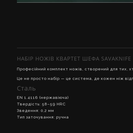
НАБІР НОЖІВ КВАРТЕТ ШЕФА SAVAKNIFE
Професійний комплект ножів, створений для тих, хт
Це не просто набір — це система, де кожен ніж відп
Сталь
EN 1.4116 (нержавіюча)
Твердість: 58–59 HRC
Зведення: 0,2 мм
Тип заточування: ручна