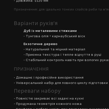
• Довжина: 1120 мм
Призначення:
для ідеально тонких слайсів риби та м’я
Варіанти руків’я
Дуб із металевими стяжками
• Тунгова олія + карнаубський віск
Екзотичне дерево
• Натуральний та міцний матеріал
• Приємна текстура і тепле відчуття в руці
• Стабільний контроль навіть при вологих рука
ПРИЗНАЧЕННЯ
• Домашнє і професійне використання
• Універсальний набір для повного циклу підготовки
Переваги набору
• Повністю закриває всі задачі на кухні
• Продумана геометрія кожного ножа