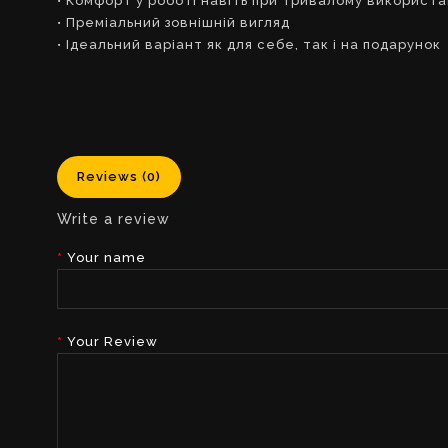
• Комфорт у роботі навіть при тривалому використа
• Преміальний зовнішній вигляд
• Ідеальний варіант як для себе, так і на подарунок
Reviews (0)
Write a review
Your name
Your Review