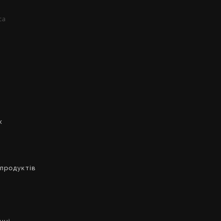
са
х
 продуктів