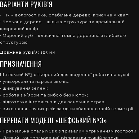
ВАРІАНТИ РУКІВ’Я
• Тік – вологостійке, стабільне дерево, приємне у хваті
• Червоне дерево – щільна структура та преміальний
природний колір
• Морений дуб – класична темна деревина з глибокою
структурою
Довжина руків’я:
125 мм
ПРИЗНАЧЕННЯ
Шефський №3 створений для щоденної роботи на кухні:
• універсальна нарізка овочів;
• шинкування зелені;
• робота з м’ясом та рибою без кісток;
• підготовка інгредієнтів для основних страв;
• виконання точних різів завдяки збалансованій геометрії.
ПЕРЕВАГИ МОДЕЛІ «ШЕФСЬКИЙ №3»
• Преміальна сталь N690 з тривалим утриманням гостроти
• Легкий, контрольований різ завдяки ручній заточці