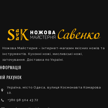
Ножова Майстерня – інтернет-магазин якісних ножів та
інструментів. Кухонні ножі, мисливські ножі,
заточування. Доставка по Україні.
ІНФОРМАЦІЯ
МІЙ РАХУНОК
Україна, місто Одеса, вулиця Космонавта Комарова
10.
+380 98 504 43 72