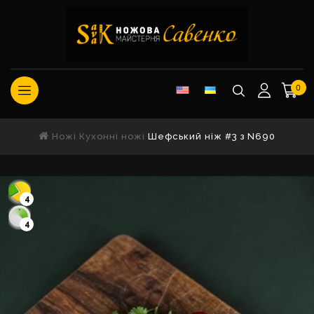
0
Ножі
Кухонні ножі
Шефський ніж #3 з N690
4
4