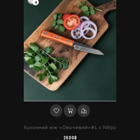
4
Кухонний ніж «Овочевий»#1 з N690
2600₴