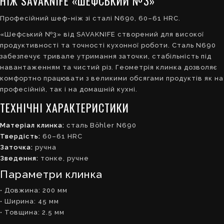
НІЖ SAVAKNIFE «ШЕФСЬКИЙ №3»
Професійний шеф-ніж зі сталі N690, 60–61 HRC.
«Шефський №3» від SAVAKNIFE створений для високої
продуктивності та точності кухонної роботи. Сталь N690
забезпечує тривале утримання заточки, стабільність під
навантаженням та чистий різ. Геометрія клинка дозволяє
комфортно працювати з великими обсягами продуктів як на
професійній, так і на домашній кухні.
ТЕХНІЧНІ ХАРАКТЕРИСТИКИ
Матеріал клинка:
сталь Böhler N690
Твердість:
60–61 HRC
Заточка:
ручна
Зведення:
тонке, ручне
Параметри клинка
• Довжина: 200 мм
• Ширина: 45 мм
• Товщина: 2.5 мм