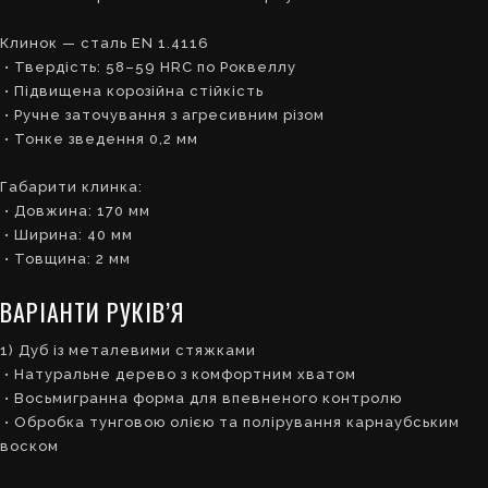
Клинок — сталь EN 1.4116
• Твердість: 58–59 HRC по Роквеллу
• Підвищена корозійна стійкість
• Ручне заточування з агресивним різом
• Тонке зведення 0,2 мм
Габарити клинка:
• Довжина: 170 мм
• Ширина: 40 мм
• Товщина: 2 мм
ВАРІАНТИ РУКІВ’Я
1) Дуб із металевими стяжками
• Натуральне дерево з комфортним хватом
• Восьмигранна форма для впевненого контролю
• Обробка тунговою олією та полірування карнаубським
воском