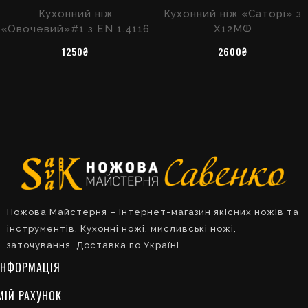
Кухонний ніж
Кухонний ніж «Саторі» з
«Овочевий»#1 з EN 1.4116
Х12МФ
1250₴
2600₴
Ножова Майстерня – інтернет-магазин якісних ножів та
інструментів. Кухонні ножі, мисливські ножі,
заточування. Доставка по Україні.
ІНФОРМАЦІЯ
МІЙ РАХУНОК