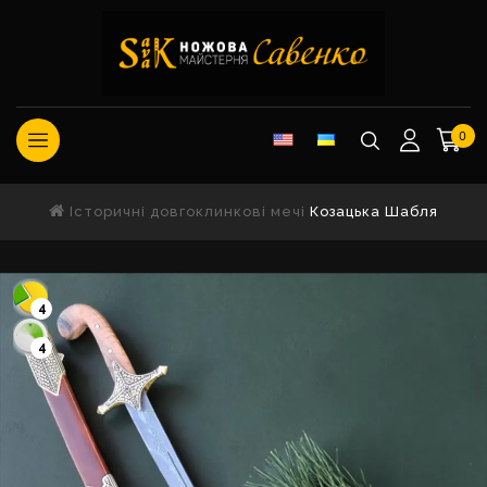
0
Історичні довгоклинкові мечі
Козацька Шабля
4
4