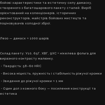
бойові характеристики та естетичну силу дамаску,
створеного з багатошарового пакету сталей. Виріб
орієнтований на колекціонерів, історичних
реконструкторів, майстрів бойових мистецтв та
поціновувачів холодної зброї.
Лезо — дамаск ≈ 1000 шарів
Склад пакету: У10, 65Г, ХВГ, 9ХС + нікелева фольга для
виразного контрасту малюнку.
• Твердість: 58–60 HRC
• Висока міцність, пружність і стабільність ріжучої кромки
• Зведення до ріжучої кромки ≈ 1 мм
• Один дол з кожного боку — посилення конструкції та
естетика